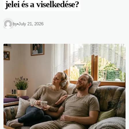
lábadozók és idősek kedvencét
by
laser
May 3, 2026